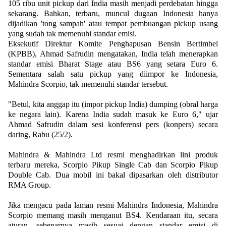
105 ribu unit pickup dari India masih menjadi perdebatan hingga
sekarang. Bahkan, terbaru, muncul dugaan Indonesia hanya
dijadikan 'tong sampah' atau tempat pembuangan pickup usang
yang sudah tak memenuhi standar emisi.
Eksekutif Direktur Komite Penghapusan Bensin Bertimbel
(KPBB), Ahmad Safrudin mengatakan, India telah menerapkan
standar emisi Bharat Stage atau BS6 yang setara Euro 6.
Sementara salah satu pickup yang diimpor ke Indonesia,
Mahindra Scorpio, tak memenuhi standar tersebut.
"Betul, kita anggap itu (impor pickup India) dumping (obral harga
ke negara lain). Karena India sudah masuk ke Euro 6," ujar
Ahmad Safrudin dalam sesi konferensi pers (konpers) secara
daring, Rabu (25/2).
Mahindra & Mahindra Ltd resmi menghadirkan lini produk
terbaru mereka, Scorpio Pikup Single Cab dan Scorpio Pikup
Double Cab. Dua mobil ini bakal dipasarkan oleh distributor
RMA Group.
Jika mengacu pada laman resmi Mahindra Indonesia, Mahindra
Scorpio memang masih menganut BS4. Kendaraan itu, secara
aturan, sebenarnya masih sesuai dengan standar emisi di