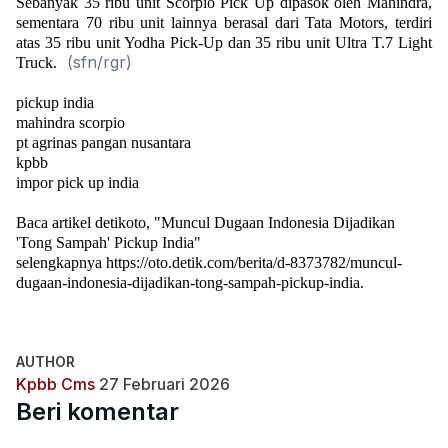
Sebanyak 35 ribu unit Scorpio Pick Up dipasok oleh Mahindra,
sementara 70 ribu unit lainnya berasal dari Tata Motors, terdiri
atas 35 ribu unit Yodha Pick-Up dan 35 ribu unit Ultra T.7 Light
(sfn/rgr)
Truck.
pickup india
mahindra scorpio
pt agrinas pangan nusantara
kpbb
impor pick up india
Baca artikel detikoto, "Muncul Dugaan Indonesia Dijadikan
'Tong Sampah' Pickup India"
selengkapnya
https://oto.detik.com/berita/d-8373782/muncul-
dugaan-indonesia-dijadikan-tong-sampah-pickup-india
.
AUTHOR
Kpbb Cms
27 Februari 2026
Beri komentar